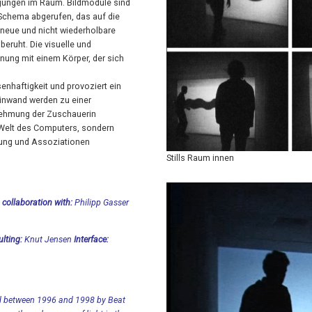
egungen im Raum. Bildmodule sind
Schema abgerufen, das auf die
 neue und nicht wiederholbare
eruht. Die visuelle und
ung mit einem Körper, der sich
haftigkeit und provoziert ein
einwand werden zu einer
rnehmung der Zuschauerin
e Welt des Computers, sondern
rung und Assoziationen
Stills Raum innen
n collaboration with:
Philipp Gasser
lting:
Knut Jensen
Interface:
ed between 1996 and 1998 by Beat