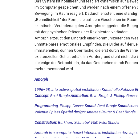
Das System ist nonlinear und reagiert dynamisch auf Bew
im Computer gespeichert und werden nach einem offenen 
Bewegung im Raum reagiert. Dadurch entsteht eine ständig
„Befindlichkeit“ der Form, die auf dem Geschehen im Raum b
akustische Veränderung des Amorphs suggeriert die Begegn
mit der physischen Präsenz der Rezipienten verändert.
Amorph erzeugt den Eindruck einer kommunizierenden Wesen
unmittelbares emotionales Empfinden. Die Bilder auf der L
immateriellen, dünnen Oberfläche, die erst durch die Wah
existenziellen Gehalt erhält. Im Vordergrund steht nicht di
diejenige der Betrachterin, da das Geschehen durch Erinne
mehrdimensional wird.
Amorph
1996–98, interactive spatial installation
Kunsthalle Palazzo
I
Concept:
Beat Brogle
Animation:
Beat Brogle & Philipp Gasser
Programming:
Philipp Gasser
Sound:
Beat Brogle
Sound consu
Valentin Spiess
Spatial design:
Andreas Reuter & Beat Brogle
Construction:
Burkhard Schnabel
Text:
Felix Stalder
Amorph is a computer-based interactive installation develop