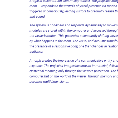
Brogle in collaboration with Philipp Gasser. The projected imag
room — responds to the viewer’s physical presence via motion s
triggered unconsciously, leading visitors to gradually realize t
and sound.
The system is non-linear and responds dynamically to moveme
modules are stored within the computer and accessed through
the viewer’s motion. This generates a constantly shifting, neve
by what happens in the room. The visual and acoustic transf
the presence of a responsive body, one that changes in relation
audience.
Amorph creates the impression of a communicative entity an
response. The projected images become an immaterial, delicat
existential meaning only through the viewer’s perception. The f
computer, but on the world of the viewer. Through memory and
becomes multidimensional.