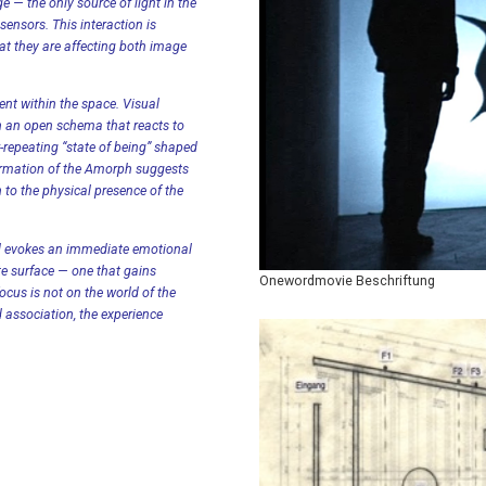
e — the only source of light in the
ensors. This interaction is
hat they are affecting both image
nt within the space. Visual
 an open schema that reacts to
r-repeating “state of being” shaped
ormation of the Amorph suggests
 to the physical presence of the
d evokes an immediate emotional
e surface — one that gains
Onewordmovie Beschriftung
ocus is not on the world of the
 association, the experience